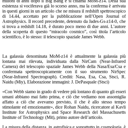
milioni di anni dopo il Big Bang e si chiama MoM-z14. Della sua
esistenza si vociferava già lo scorso anno, ma la conferma è arrivata
in questi giorni in un articolo che ne misura il redshift spettroscopico
di 14.44, accettato per la pubblicazione nell’Open Journal of
Astrophysics. Il record precedente, detenuto da Jades-Gs-z14-0, che
si trova a redshift 14.18, è durato poco meno di due anni. L’autore
della scoperta di questo “miracolo cosmico”, così titola l’articolo
scientifico, è lo stesso: il telescopio spaziale James Webb.
La galassia denominata MoM-z14 è attualmente la galassia più
lontana mai rilevata, individuata dalla NirCam (Near-Infrared
Camera) del telescopio spaziale James Webb della Nasa/Esa/Csa e
confermata spettroscopicamente con il suo strumento NirSpec
(Near-Infrared Spectrograph). Crediti: Nasa, Esa, Csa, Stsci, R.
Naidu (Miy), Elaborazione immagini: J. DePasquale (Stsci)
«Con Webb siamo in grado di vedere più lontano di quanto gli esseri
umani abbiano mai fatto prima, e ciò che vediamo non assomiglia
affatto a ciò che avevamo previsto, il che è allo stesso tempo
stimolante ed emozionante», dice Rohan Naidu, ricercatore al Kavli
Institute for Astrophysics and Space Research del Massachusetts
Institute of Technology (Mit), primo autore dell’articolo.
La misura della distanza, in astrofisica e soprattutto in cosmologia, è