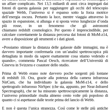
un affare complicato. Nei 13,5 miliardi di anni circa impiegati dai
fotoni di questa galassia per raggiungere gli occhi del telescopio
spaziale Webb, l’universo si è espanso sotto la forza motrice
dell’energia oscura. Pertanto la luce, mentre viaggia attraverso lo
spazio in espansione, si allunga e si sposta verso lunghezze d’onda
più rosse, in un fenomeno che gli astronomi
chiamano redshift cosmologico. Per questo è imprescindibile, per
calcolare correttamente la distanza percorsa dai fotoni di MoM-z14,
avere a disposizione gli strumenti e i dati giusti.
«Possiamo stimare la distanza delle galassie dalle immagini, ma è
davvero importante confermarla con un’analisi spettroscopica più
dettagliata in modo da sapere esattamente cosa stiamo vedendo e
quando», commenta Pascal Oesch, ricercatore dell’Università di
Ginevra in Svizzera e coautore dello studio.
Prima di Webb erano note davvero poche sorgenti più lontane
di redshift 10. Ora, grazie alla potenza della camera infrarossa
NirCam, che ha individuato la galassia MoM-z14, e dello
spettrografo infrarosso NirSpec (che sta, appunto, per Near-Infrared
Spectrograph), che ne ha misurato spettroscopicamente la distanza,
l’universo primordiale risulta almeno cento volte più popoloso di
quanto ci si aspettasse dalle teorie prima del lancio di Webb.
E non è questa l’unica stranezza. Così come le stelle più antiche