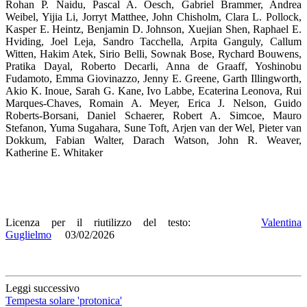
Rohan P. Naidu, Pascal A. Oesch, Gabriel Brammer, Andrea
Weibel, Yijia Li, Jorryt Matthee, John Chisholm, Clara L. Pollock,
Kasper E. Heintz, Benjamin D. Johnson, Xuejian Shen, Raphael E.
Hviding, Joel Leja, Sandro Tacchella, Arpita Ganguly, Callum
Witten, Hakim Atek, Sirio Belli, Sownak Bose, Rychard Bouwens,
Pratika Dayal, Roberto Decarli, Anna de Graaff, Yoshinobu
Fudamoto, Emma Giovinazzo, Jenny E. Greene, Garth Illingworth,
Akio K. Inoue, Sarah G. Kane, Ivo Labbe, Ecaterina Leonova, Rui
Marques-Chaves, Romain A. Meyer, Erica J. Nelson, Guido
Roberts-Borsani, Daniel Schaerer, Robert A. Simcoe, Mauro
Stefanon, Yuma Sugahara, Sune Toft, Arjen van der Wel, Pieter van
Dokkum, Fabian Walter, Darach Watson, John R. Weaver,
Katherine E. Whitaker
Licenza per il riutilizzo del testo:
Valentina
Guglielmo
03/02/2026
Leggi successivo
Tempesta solare 'protonica'