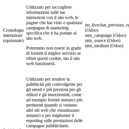
Utilizzato per raccogliere
informazioni sulle tue
interazioni con il sito web, le
pagine che hai visto e qualsiasi
im_livechat_previous_o
campagna di marketing
Cronologia
(Odoo)
specifica che ti ha portato al
interazioni
utm_campaign (Odoo)
sito web.
(opzionale)
utm_source (Odoo)
utm_medium (Odoo)
Potremmo non essere in grado
di fornirti il miglior servizio se
rifiuti questi cookie, ma il sito
web funzionerà.
Utilizzato per rendere la
pubblicità più coinvolgente per
gli utenti e più preziosa per gli
editori e gli inserzionisti, come
ad esempio fornire annunci più
pertinenti quando si visitano
altri siti web che visualizzano
annunci o per migliorare il
reporting sulle prestazioni delle
campagne pubblicitarie.