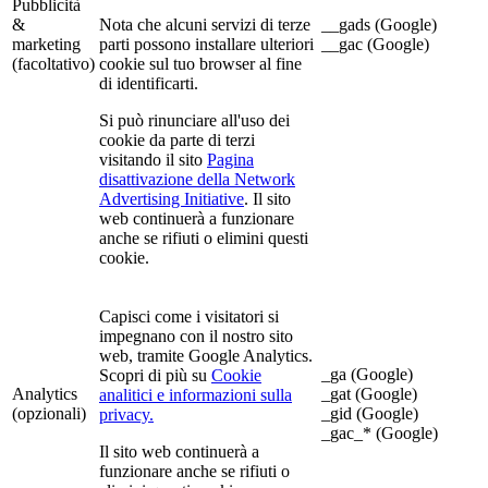
Pubblicità
&
Nota che alcuni servizi di terze
__gads (Google)
marketing
parti possono installare ulteriori
__gac (Google)
(facoltativo)
cookie sul tuo browser al fine
di identificarti.
Si può rinunciare all'uso dei
cookie da parte di terzi
visitando il sito
Pagina
disattivazione della Network
Advertising Initiative
. Il sito
web continuerà a funzionare
anche se rifiuti o elimini questi
cookie.
Capisci come i visitatori si
impegnano con il nostro sito
web, tramite Google Analytics.
_ga (Google)
Scopri di più su
Cookie
Analytics
_gat (Google)
analitici e informazioni sulla
(opzionali)
_gid (Google)
privacy.
_gac_* (Google)
Il sito web continuerà a
funzionare anche se rifiuti o